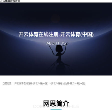
开云体育在线注册
开云体育在线注册-开云体育(中国)
ABOUT US
当前位置：
开云体育在线注册-开云体育(中国)
>
开云体育在线注册-开云体育(中国)
网思简介
COMPANY PROFILE