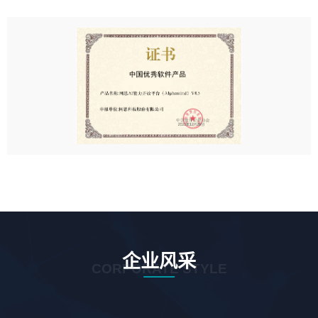
企业风采
CORPORATE STYLE