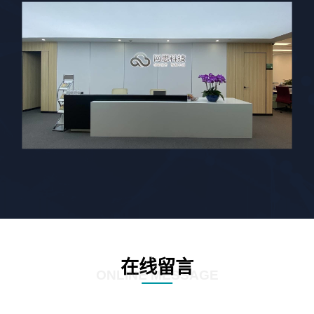
在线留言
ONLINE MESSAGE