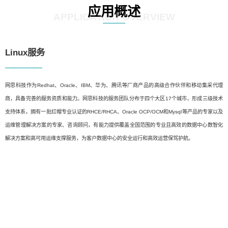
应用概述
APPLICATION OVERVIEW
Linux服务
网思科技作为Redhat、Oracle、IBM、华为、腾讯等厂商产品的高级合作伙伴和移动集采代理
商，具备完善的服务资质和能力。网思科技的服务团队分布于四个大区17个城市，形成三级技术
支持体系，拥有一批红帽专业认证的RHCE/RHCA、Oracle OCP/OCM和Mysql等产品的专家以及
运维管理解决方案的专家、咨询顾问，有能力提供覆盖全国范围的专业且高效的数据中心数智化
解决方案和高可用运维支撑服务，为客户数据中心的安全运行和高效运营保驾护航。