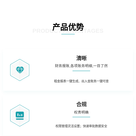
产品优势
PRODUCT ADVANTAGES
清晰
财务报账,各项账务明细,一目了然
租金报表一键生成、出入金账务一键可查
合规
权责明确
权限管理灵活设置；快速审批数据安全