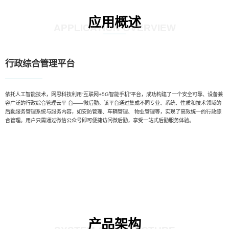
应用概述
APPLICATION OVERVIEW
行政综合管理平台
依托人工智能技术，网思科技利用“互联网+5G智能手机”平台，成功构建了一个安全可靠、设备兼
容广泛的行政综合管理云平 台——微后勤。该平台通过集成不同专业、系统、性质和技术领域的
后勤服务管理系统与服务内容，如安防管理、车辆管理、 物业管理等，实现了高效统一的行政综
合管理。用户只需通过微信公众号即可便捷访问微后勤，享受一站式后勤服务体验。
产品架构