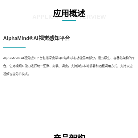
应用概述
APPLICATION OVERVIEW
AlphaMind®AI视觉感知平台
AlphaMind® AI视觉感知平台包括深度学习环境和核心功能层两部分，是云原生、容器化架构的平
台，它对视频AI能力进行统一汇聚、封装、调度，支持算法本地部署和远程调用方式，支持云边
视频智能分析模式。